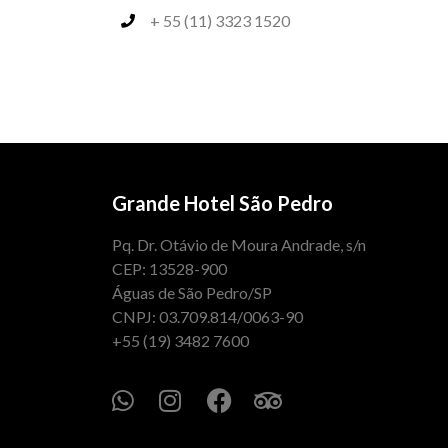
+ 55 (11) 3323 1520
Grande Hotel São Pedro
Pq. Dr. Otávio de Moura Andrade, s/n
CEP: 13528-900
Águas de São Pedro/SP
CNPJ: 03.709.814/0063-90
+55 (19) 3482 7600