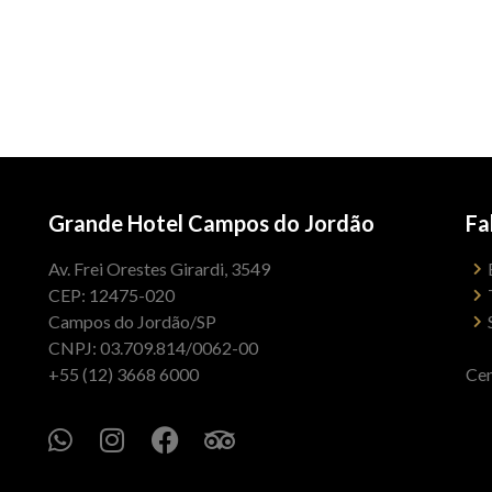
Grande Hotel Campos do Jordão
Fa
Av. Frei Orestes Girardi, 3549
CEP: 12475-020
Campos do Jordão/SP
CNPJ: 03.709.814/0062-00
+55 (12) 3668 6000
Cen