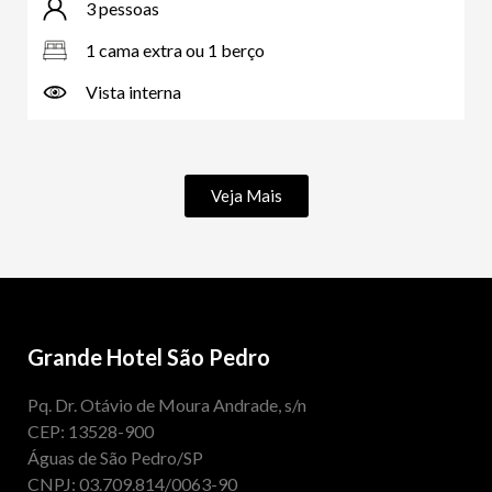
3 pessoas
1 cama extra ou 1 berço
Vista interna
Veja Mais
Grande Hotel São Pedro
Pq. Dr. Otávio de Moura Andrade, s/n
CEP: 13528-900
Águas de São Pedro/SP
CNPJ: 03.709.814/0063-90