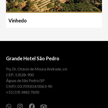
Vinhedo
Grande Hotel São Pedro
Pq. Dr. Otávio de Moura Andrade, s/n
CEP: 13528-900
Águas de São Pedro/SP
CNPJ: 03.709.814/0063-90
+55 (19) 3482 7600