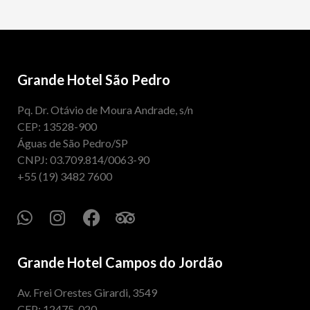
Grande Hotel São Pedro
Pq. Dr. Otávio de Moura Andrade, s/n
CEP: 13528-900
Águas de São Pedro/SP
CNPJ: 03.709.814/0063-90
+55 (19) 3482 7600
Grande Hotel Campos do Jordão
Av. Frei Orestes Girardi, 3549
CEP: 12475-020