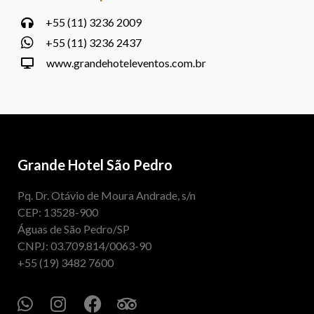
+55 (11) 3236 2009
+55 (11) 3236 2437
www.grandehoteleventos.com.br
Grande Hotel São Pedro
Pq. Dr. Otávio de Moura Andrade, s/n
CEP: 13528-900
Águas de São Pedro/SP
CNPJ: 03.709.814/0063-90
+55 (19) 3482 7600