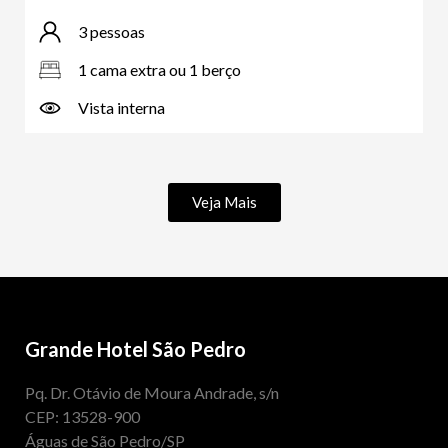
3 pessoas
1 cama extra ou 1 berço
Vista interna
Veja Mais
Grande Hotel São Pedro
Pq. Dr. Otávio de Moura Andrade, s/n
CEP: 13528-900
Águas de São Pedro/SP