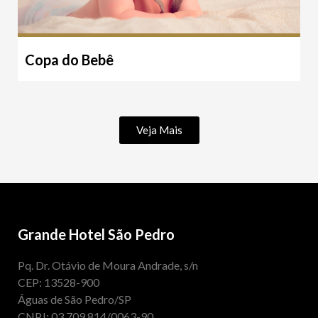
Copa do Bebê
Veja Mais
Grande Hotel São Pedro
Pq. Dr. Otávio de Moura Andrade, s/n
CEP: 13528-900
Águas de São Pedro/SP
CNPJ: 03.709.814/0063-90