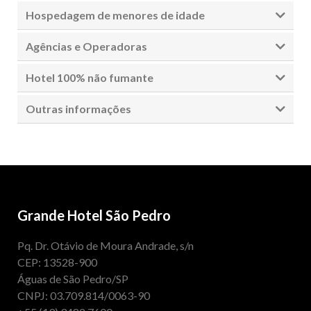
Hospedagem de menores de idade
Agências e Operadoras
Hotel 100% não fumante
Outras informações
Grande Hotel São Pedro
Pq. Dr. Otávio de Moura Andrade, s/n
CEP: 13528-900
Águas de São Pedro/SP
CNPJ: 03.709.814/0063-90