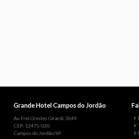
Grande Hotel Campos do Jordão
Fa
Av. Frei Orestes Girardi, 3549
CEP: 12475-020
Campos do Jordão/SP